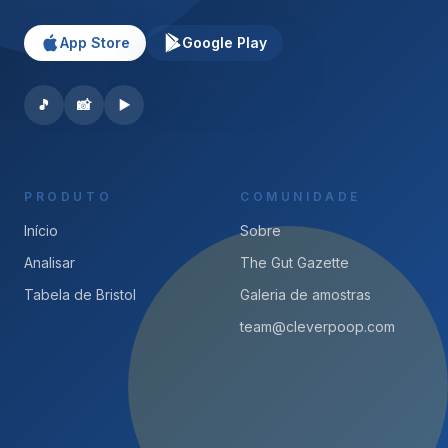
App Store
Google Play
🎵
📸
▶️
PRODUTO
COMUNIDADE
Início
Sobre
Analisar
The Gut Gazette
Tabela de Bristol
Galeria de amostras
team@cleverpoop.com