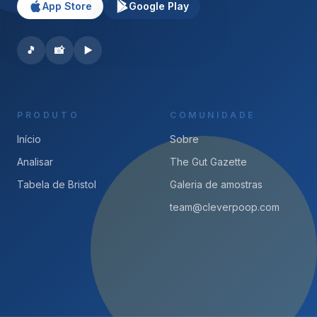
App Store
Google Play
🎵
📸
▶️
PRODUTO
COMUNIDADE
Início
Sobre
Analisar
The Gut Gazette
Tabela de Bristol
Galeria de amostras
team@cleverpoop.com