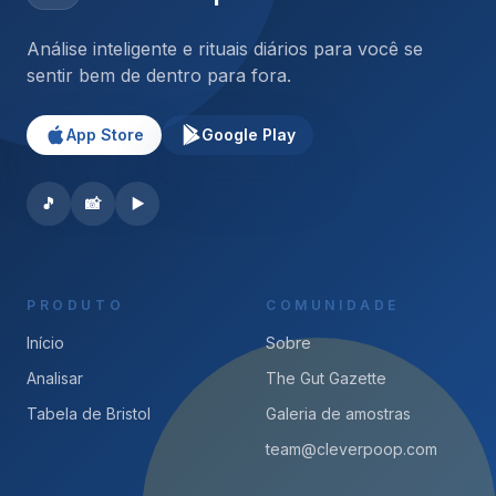
Análise inteligente e rituais diários para você se
sentir bem de dentro para fora.
App Store
Google Play
🎵
📸
▶️
PRODUTO
COMUNIDADE
Início
Sobre
Analisar
The Gut Gazette
Tabela de Bristol
Galeria de amostras
team@cleverpoop.com