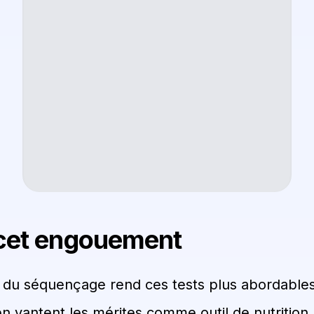
cet engouement
 du séquençage rend ces tests plus abordables
n vantent les mérites comme outil de nutrition