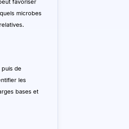
peut favoriser
 quels microbes
elatives.
e puis de
tifier les
arges bases et