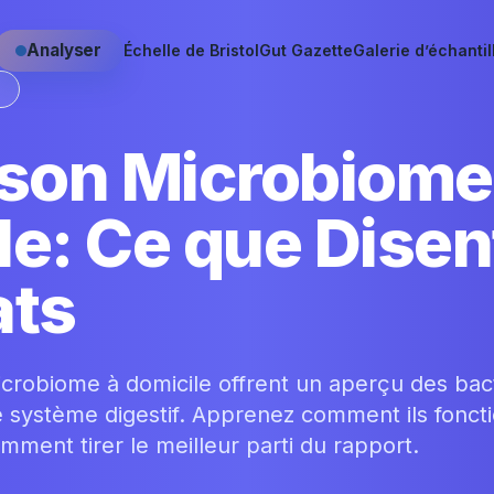
Analyser
Échelle de Bristol
Gut Gazette
Galerie d’échantil
S
 son Microbiome
e: Ce que Disen
ats
microbiome à domicile offrent un aperçu des bac
 système digestif. Apprenez comment ils fonct
mment tirer le meilleur parti du rapport.