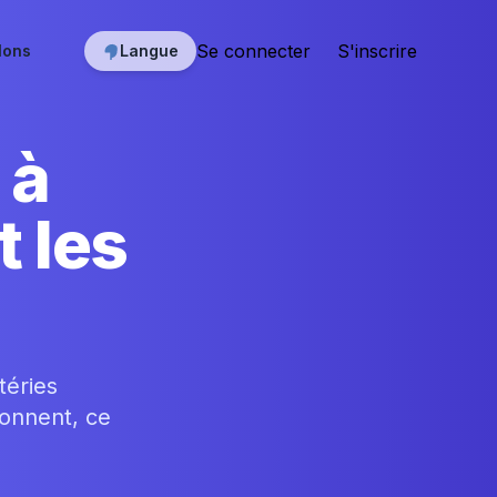
Se connecter
S'inscrire
lons
Langue
 à
t les
téries
ionnent, ce