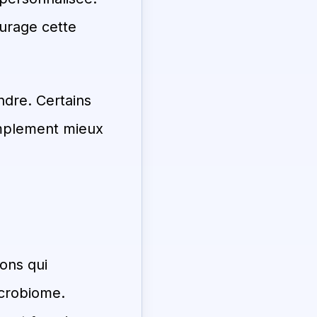
ourage cette
dre. Certains
implement mieux
nons qui
icrobiome.