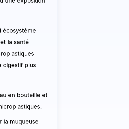
 d'une exposition
 l'écosystème
et la santé
croplastiques
 digestif plus
u en bouteille et
icroplastiques.
er la muqueuse