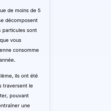
que de moins de 5
s se décomposent
 particules sont
 que vous
moyenne consomme
 année.
lème, ils ont été
s traversent le
ster, pouvant
 entraîner une