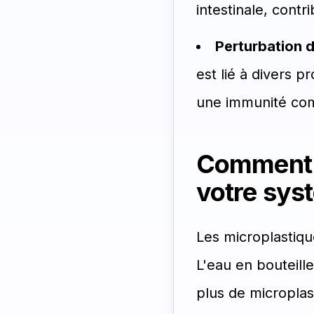
intestinale, cont
Perturbation d
est lié à divers 
une immunité co
Comment l
votre sys
Les microplastiqu
L'eau en bouteill
plus de microplas