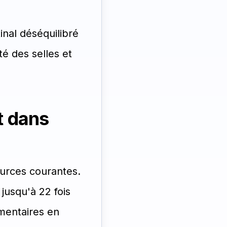
nal déséquilibré
é des selles et
t dans
ources courantes.
jusqu'à 22 fois
imentaires en