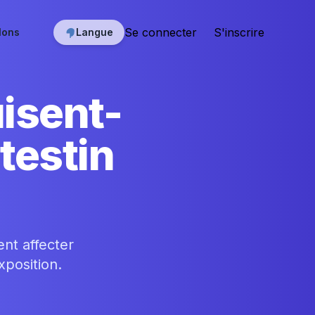
Se connecter
S'inscrire
lons
Langue
isent-
ntestin
nt affecter
xposition.