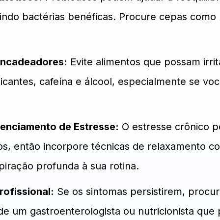
uzindo bactérias benéficas. Procure cepas como
encadeadores:
Evite alimentos que possam irrita
cantes, cafeína e álcool, especialmente se vo
renciamento de Estresse:
O estresse crônico p
os, então incorpore técnicas de relaxamento c
iração profunda à sua rotina.
ofissional:
Se os sintomas persistirem, procu
e um gastroenterologista ou nutricionista que 