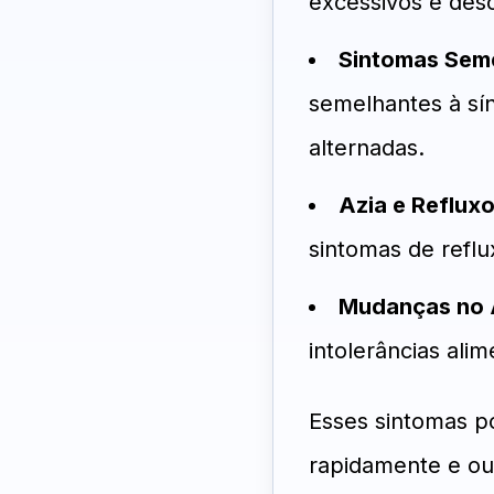
excessivos e des
Sintomas Seme
semelhantes à sínd
alternadas.
Azia e Reflux
sintomas de reflu
Mudanças no 
intolerâncias ali
Esses sintomas p
rapidamente e ou