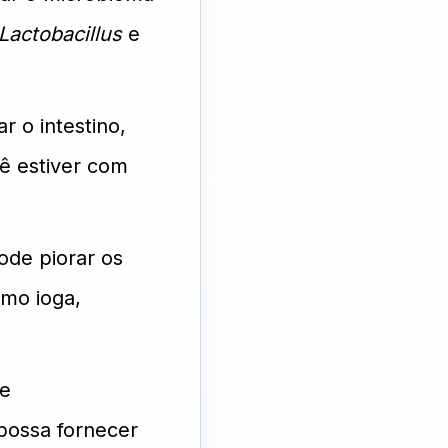
Lactobacillus
e
r o intestino,
cê estiver com
ode piorar os
omo ioga,
re
possa fornecer