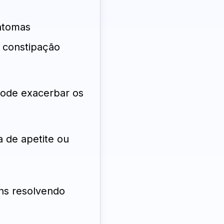
ntomas
e constipação
pode exacerbar os
 de apetite ou
ns resolvendo