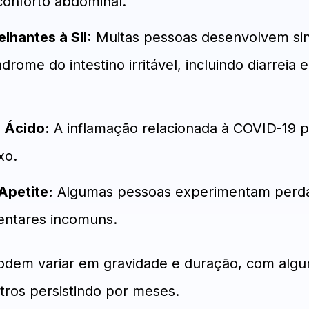
conforto abdominal.
lhantes à SII:
Muitas pessoas desenvolvem si
rome do intestino irritável, incluindo diarreia 
o Ácido:
A inflamação relacionada à COVID-19 
xo.
Apetite:
Algumas pessoas experimentam perda
mentares incomuns.
odem variar em gravidade e duração, com algu
tros persistindo por meses.