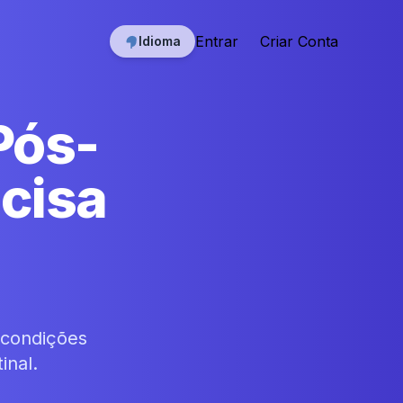
Entrar
Criar Conta
Idioma
Pós-
cisa
 condições
inal.