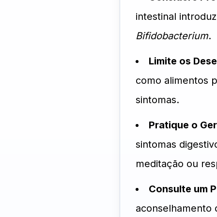
intestinal introd
Bifidobacterium
.
Limite os Des
como alimentos pi
sintomas.
Pratique o Ge
sintomas digestiv
meditação ou resp
Consulte um Pr
aconselhamento d