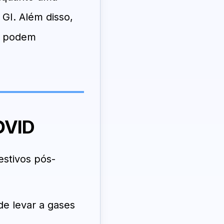
 GI. Além disso,
s, podem
OVID
estivos pós-
de levar a gases