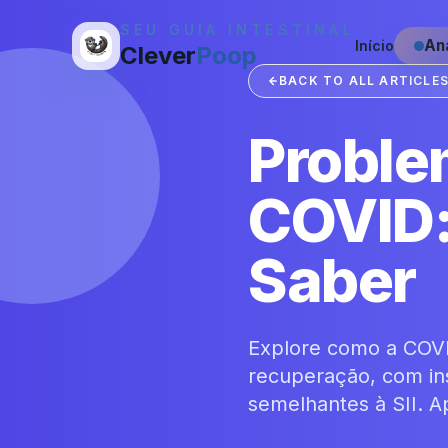
SEU GUIA INTESTINAL
Ana
Início
Clever
Poop
BACK TO ALL ARTICLE
Proble
COVID:
Saber
Explore como a COVI
recuperação, com ins
semelhantes à SII. Ap