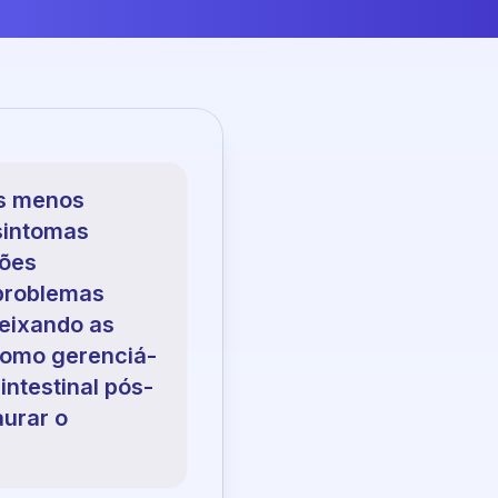
os menos
 sintomas
ções
 problemas
deixando as
como gerenciá-
intestinal pós-
aurar o