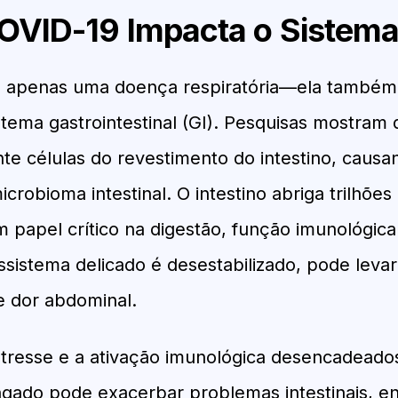
VID-19 Impacta o Sistema
é apenas uma doença respiratória—ela també
sistema gastrointestinal (GI). Pesquisas mostram
nte células do revestimento do intestino, caus
crobioma intestinal. O intestino abriga trilhões
apel crítico na digestão, função imunológica 
sistema delicado é desestabilizado, pode leva
 e dor abdominal.
estresse e a ativação imunológica desencadeado
ngado pode exacerbar problemas intestinais, 