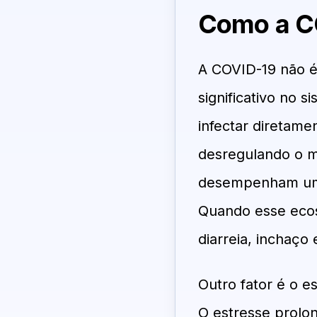
Como a CO
A COVID-19 não 
significativo no 
infectar diretame
desregulando o mi
desempenham um p
Quando esse ecos
diarreia, inchaço
Outro fator é o 
O estresse prolo