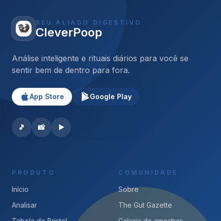
SEU ALIADO DIGESTIVO
CleverPoop
Análise inteligente e rituais diários para você se
sentir bem de dentro para fora.
App Store
Google Play
🎵
📸
▶️
PRODUTO
COMUNIDADE
Início
Sobre
Analisar
The Gut Gazette
Tabela de Bristol
Galeria de amostras