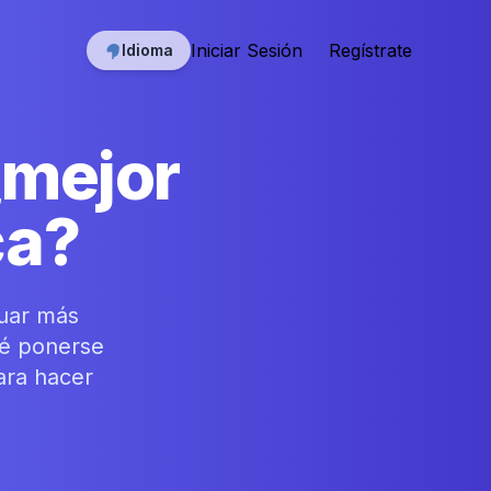
Iniciar Sesión
Regístrate
Idioma
¿mejor
ca?
cuar más
ué ponerse
ara hacer