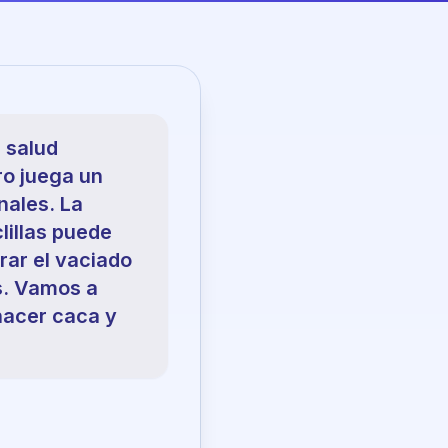
 salud
ro juega un
nales. La
lillas puede
rar el vaciado
s. Vamos a
 hacer caca y