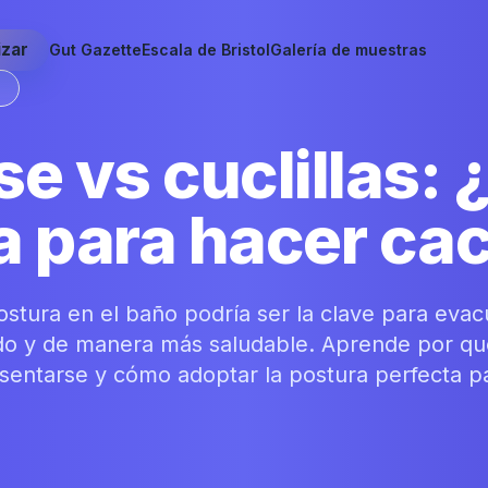
izar
Gut Gazette
Escala de Bristol
Galería de muestras
S
e vs cuclillas: 
a para hacer ca
tura en el baño podría ser la clave para eva
ido y de manera más saludable. Aprende por q
a sentarse y cómo adoptar la postura perfecta p