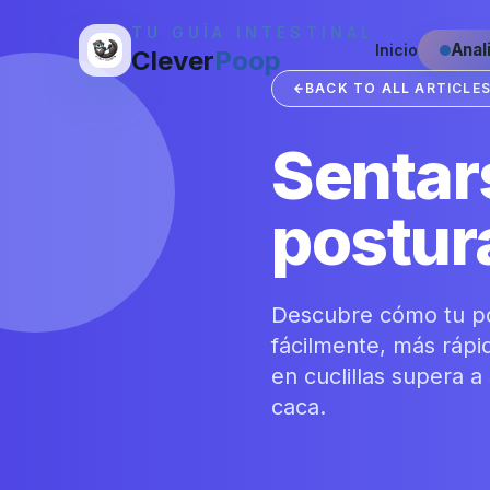
TU GUÍA INTESTINAL
Anal
Inicio
Clever
Poop
BACK TO ALL ARTICLE
Sentars
postur
Descubre cómo tu pos
fácilmente, más ráp
en cuclillas supera 
caca.