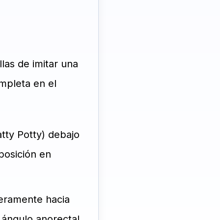
las de imitar una
mpleta en el
ty Potty) debajo
 posición en
geramente hacia
 ángulo anorectal.