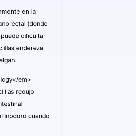
amente en la
 anorectal (donde
 puede dificultar
clillas endereza
algan.
rology</em>
illas redujo
testinal
el inodoro cuando