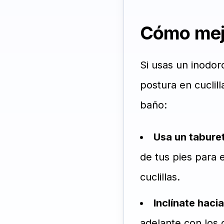
Cómo mejo
Si usas un inodor
postura en cuclil
baño:
Usa un tabure
de tus pies para 
cuclillas.
Inclínate haci
adelante con los 