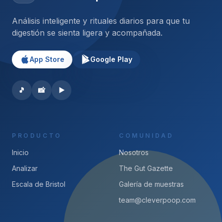
Análisis inteligente y rituales diarios para que tu
digestión se sienta ligera y acompañada.
App Store
Google Play
🎵
📸
▶️
PRODUCTO
COMUNIDAD
Inicio
Nosotros
Analizar
The Gut Gazette
Escala de Bristol
Galería de muestras
team@cleverpoop.com